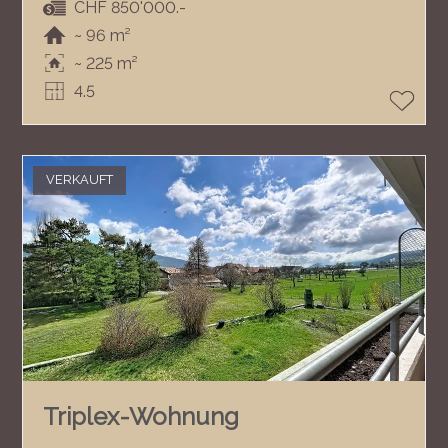
CHF 850'000.-
~ 96 m²
~ 225 m²
4.5
VERKAUFT
Triplex-Wohnung