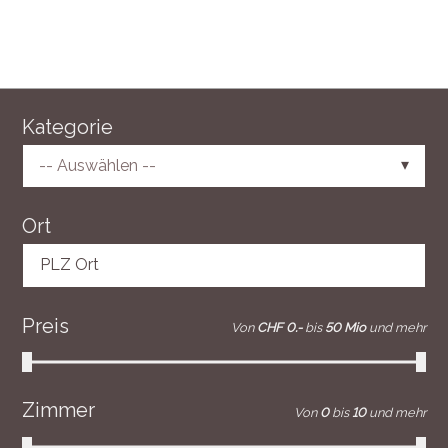
Kategorie
-- Auswählen --
Ort
PLZ Ort
Preis
Von
CHF 0.-
bis
50 Mio
und mehr
Zimmer
Von
0
bis
10
und mehr