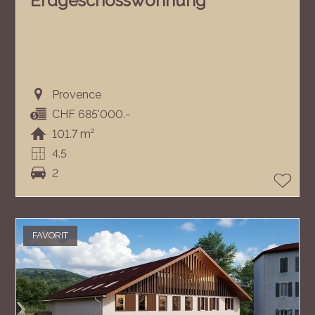
Erdgeschosswohnung
Provence
CHF 685'000.-
101.7 m²
4.5
2
FAVORIT