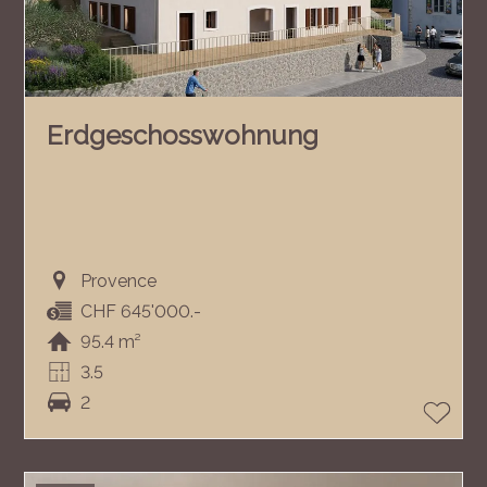
Erdgeschosswohnung
Provence
CHF 645'000.-
95.4 m²
3.5
2