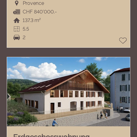
Provence
CHF 840'000.-
137.3 m²
5.5
2