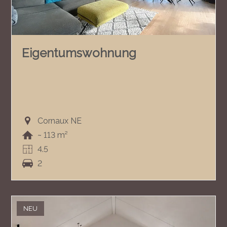
Eigentumswohnung
Cornaux NE
~ 113 m²
4.5
2
NEU