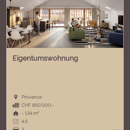
Eigentumswohnung
Provence
CHF 850'000.-
~ 134 m²
4.5
2