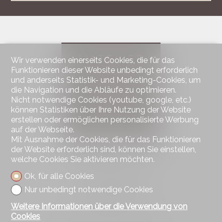
Wir verwenden einerseits Cookies, die für das
Funktionieren dieser Website unbedingt erforderlich
und anderseits Statistik- und Marketing-Cookies, um
die Navigation und die Abläufe zu optimieren.
Nicht notwendige Cookies (youtube, google, etc.)
können Statistiken über Ihre Nutzung der Website
erstellen oder ermöglichen personalisierte Werbung
auf der Webseite.
Mit Ausnahme der Cookies, die für das Funktionieren
der Website erforderlich sind, können Sie einstellen,
welche Cookies Sie aktivieren möchten.
Kontaktieren Sie uns
L'Atelier Immobilier Sàrl
Ok, für alle Cookies
Rue des Granges 19
Nur unbedingt notwendige Cookies
2525 Le Landeron
Tel.
41 76 492 46 42
Weitere Informationen über die Verwendung von
giliane.storrer@atelier-immobilier.ch
Cookies