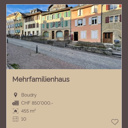
Mehrfamilienhaus
Boudry
CHF 850'000.-
455 m²
10