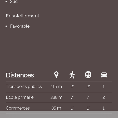
Sud
Ensoleillement
Favorable
Distances
Transports publics
115 m
2'
2'
1'
Ecole primaire
338 m
7'
7'
2'
Commerces
85 m
1'
1'
1'